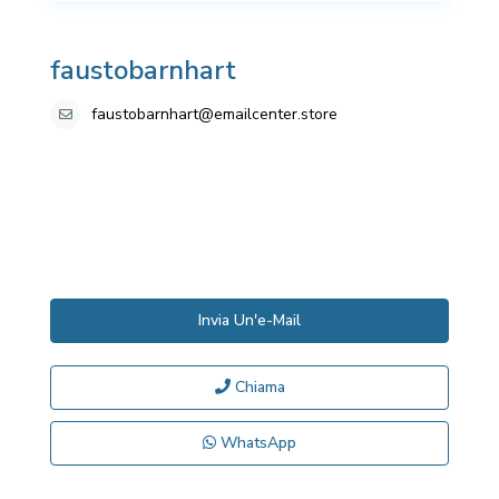
faustobarnhart
faustobarnhart@emailcenter.store
Invia Un'e-Mail
Chiama
WhatsApp