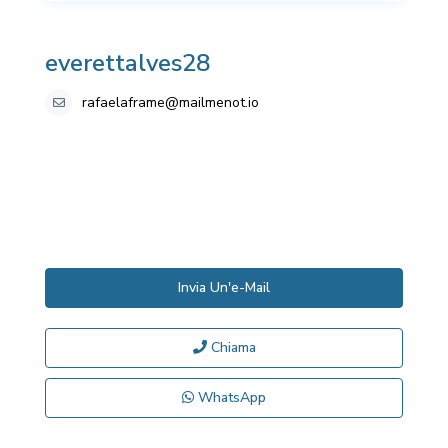
everettalves28
rafaelaframe@mailmenot.io
Invia Un'e-Mail
Chiama
WhatsApp