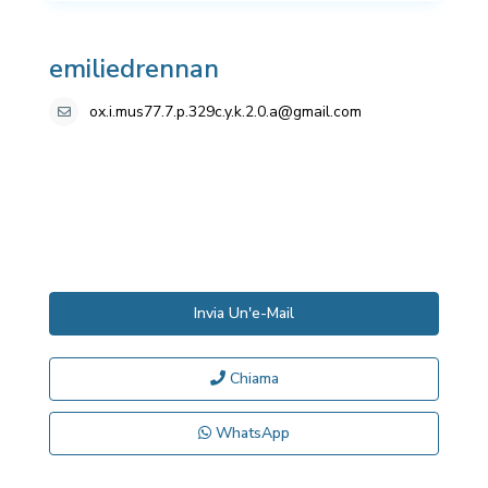
emiliedrennan
ox.i.mus77.7.p.329c.y.k.2.0.a@gmail.com
Invia Un'e-Mail
Chiama
WhatsApp