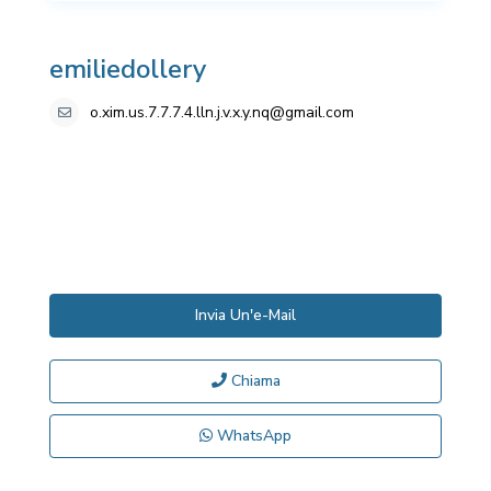
emiliedollery
o.xim.us.7.7.7.4.lln.j.v.x.y.nq@gmail.com
Invia Un'e-Mail
Chiama
WhatsApp