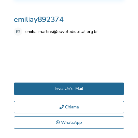
emiliay892374
emilia-martins@euvotodistrital.org.br
Invia Un'e-Mail
Chiama
WhatsApp