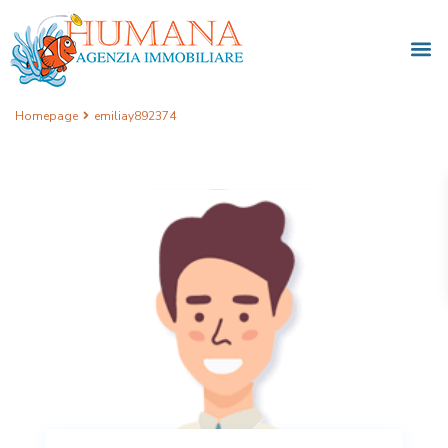
Homepage
emiliay892374