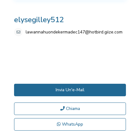
elysegilley512
lawannahuondekermadec147@hotbird.giize.com
Invia Un'e-Mail
Chiama
WhatsApp