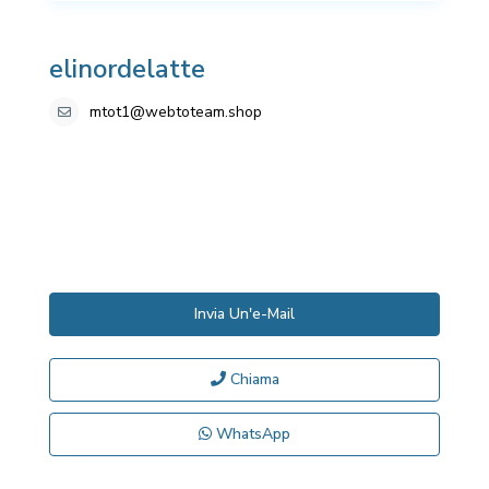
elinordelatte
mtot1@webtoteam.shop
Invia Un'e-Mail
Chiama
WhatsApp