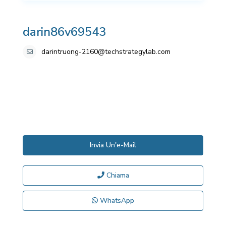
darin86v69543
darintruong-2160@techstrategylab.com
Invia Un'e-Mail
Chiama
WhatsApp