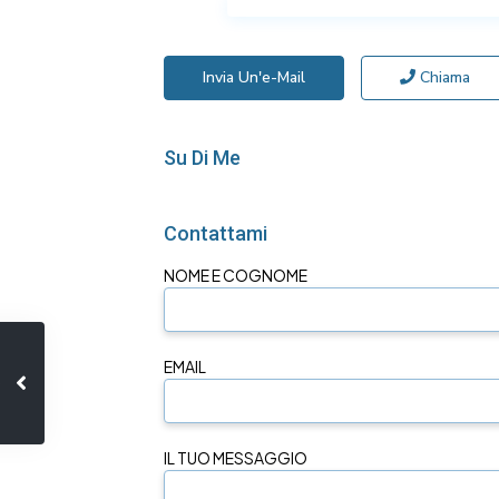
Invia Un'e-Mail
Chiama
Su Di Me
Contattami
NOME E COGNOME
EMAIL
IL TUO MESSAGGIO