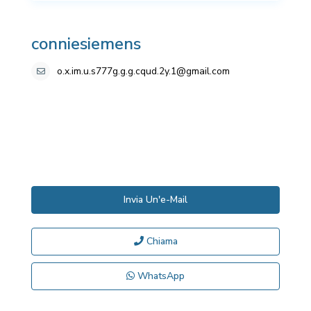
conniesiemens
o.x.im.u.s777g.g.g.cqud.2y.1@gmail.com
Invia Un'e-Mail
Chiama
WhatsApp