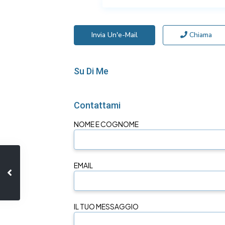
Invia Un'e-Mail
Chiama
Su Di Me
Contattami
NOME E COGNOME
EMAIL
IL TUO MESSAGGIO