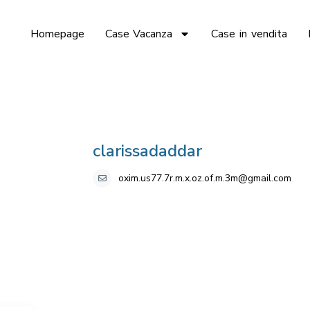
Homepage
Case Vacanza
Case in vendita
clarissadaddar
oxim.us77.7r.m.x.oz.of.m.3m@gmail.com