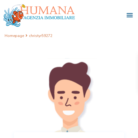
Homepage
christyr59272