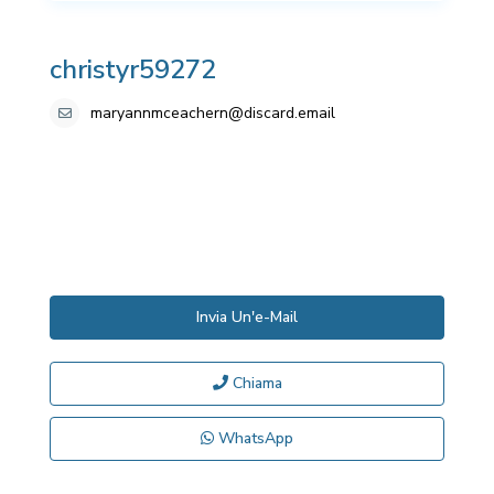
christyr59272
maryannmceachern@discard.email
Invia Un'e-Mail
Chiama
WhatsApp