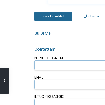
Invia Un'e-Mail
Chiama
Su Di Me
Contattami
NOME E COGNOME
EMAIL
IL TUO MESSAGGIO