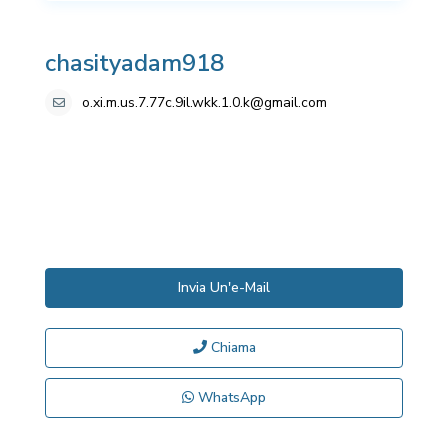
chasityadam918
o.xi.m.us.7.77c.9il.wkk.1.0.k@gmail.com
Invia Un'e-Mail
Chiama
WhatsApp