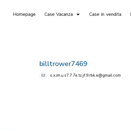
Homepage
Case Vacanza
Case in vendita
billtrower7469
o.x.im.u.s7.7.7e.tz.jf.9.rbk.e@gmail.com