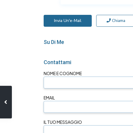
Invia Un'e-Mail
Chiama
Su Di Me
Contattami
NOME E COGNOME
EMAIL
IL TUO MESSAGGIO