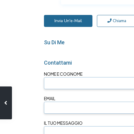
Invia Un'e-Mail
Chiama
Su Di Me
Contattami
NOME E COGNOME
EMAIL
IL TUO MESSAGGIO