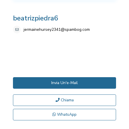
beatrizpiedra6
jermainehursey2341@spambog.com
Invia Un'e-Mail
Chiama
WhatsApp