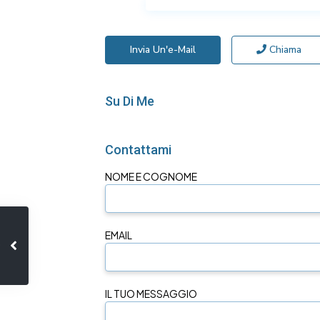
Invia Un'e-Mail
Chiama
Su Di Me
Contattami
NOME E COGNOME
EMAIL
IL TUO MESSAGGIO