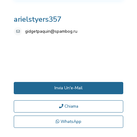
arielstyers357
gidgetpaquin@spambog.ru
Invia Un'e-Mail
Chiama
WhatsApp