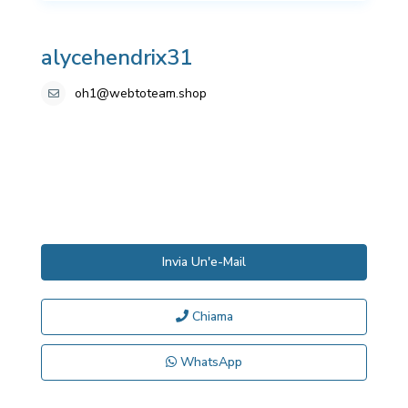
alycehendrix31
oh1@webtoteam.shop
Invia Un'e-Mail
Chiama
WhatsApp