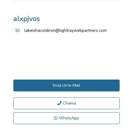
alxpjvos
lakeishacoldiron@lightraywebpartners.com
Invia Un'e-Mail
Chiama
WhatsApp