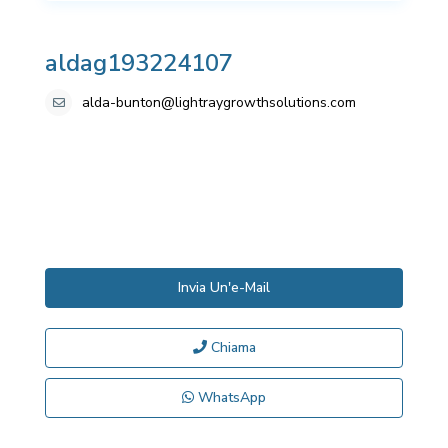
aldag193224107
alda-bunton@lightraygrowthsolutions.com
Invia Un'e-Mail
Chiama
WhatsApp